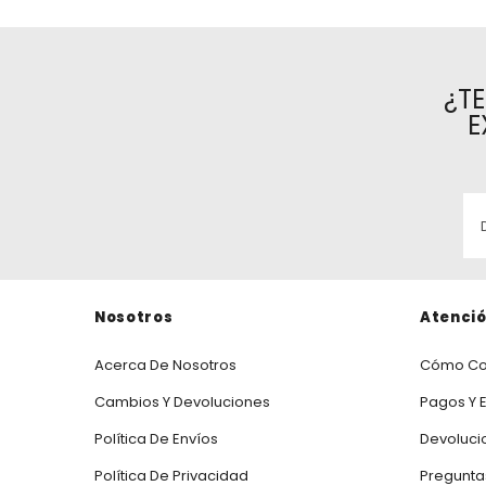
¿T
E
Nosotros
Atenció
Acerca De Nosotros
Cómo Co
Cambios Y Devoluciones
Pagos Y 
Política De Envíos
Devoluci
Política De Privacidad
Pregunta