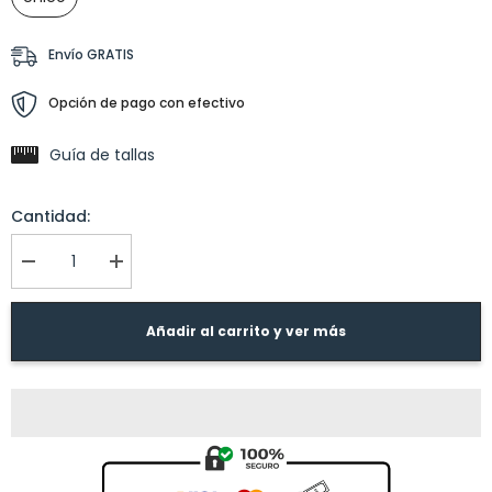
Envío GRATIS
Opción de pago con efectivo
Guía de tallas
Cantidad:
I18n
I18n
Error:
Error:
Missing
Missing
interpolation
interpolation
Añadir al carrito y ver más
value
value
&quot;producto&quot;
&quot;producto&quot;
for
for
&quot;Reducir
&quot;Aumentar
la
la
cantidad
cantidad
de
de
{{
{{
producto
producto
}}&quot;
}}&quot;