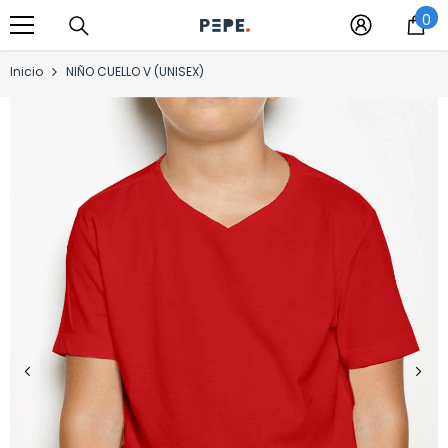
0
Saltar al contenido
0
it
Inicio
NIÑO CUELLO V (UNISEX)