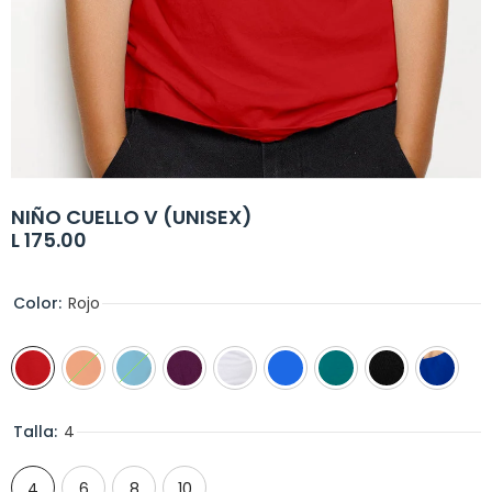
NIÑO CUELLO V (UNISEX)
L 175.00
Color:
Rojo
Talla:
4
4
6
8
10