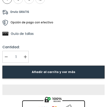
Envío GRATIS
Opción de pago con efectivo
Guía de tallas
Cantidad:
I18n
I18n
Error:
Error:
Missing
Missing
interpolation
interpolation
Añadir al carrito y ver más
value
value
&quot;producto&quot;
&quot;producto&quot;
for
for
&quot;Reducir
&quot;Aumentar
la
la
cantidad
cantidad
de
de
{{
{{
producto
producto
}}&quot;
}}&quot;