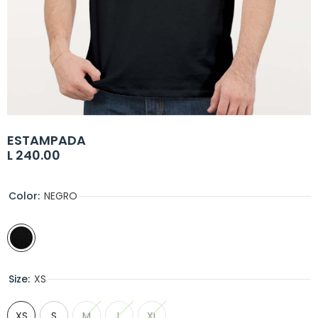
ESTAMPADA
L 240.00
Color:
NEGRO
Size:
XS
XS
S
M
L
XL