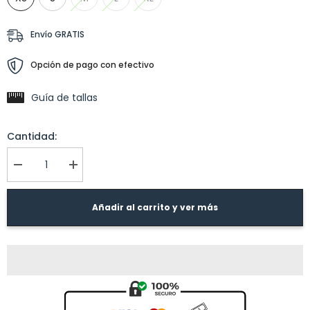
Envío GRATIS
Opción de pago con efectivo
Guía de tallas
Cantidad:
I18n
I18n
Error:
Error:
Missing
Missing
interpolation
interpolation
Añadir al carrito y ver más
value
value
&quot;producto&quot;
&quot;producto&quot;
for
for
&quot;Reducir
&quot;Aumentar
la
la
cantidad
cantidad
de
de
{{
{{
producto
producto
}}&quot;
}}&quot;