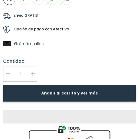
Envío GRATIS
Opción de pago con efectivo
Guía de tallas
Cantidad:
I18n
I18n
Error:
Error:
Missing
Missing
interpolation
interpolation
Añadir al carrito y ver más
value
value
&quot;producto&quot;
&quot;producto&quot;
for
for
&quot;Reducir
&quot;Aumentar
la
la
cantidad
cantidad
de
de
{{
{{
producto
producto
}}&quot;
}}&quot;