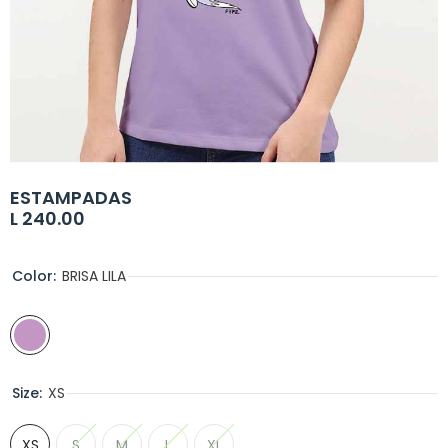
ESTAMPADAS
L 240.00
Color:
BRISA LILA
Size:
XS
XS
S
M
L
XL