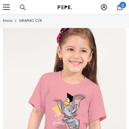
0
Saltar al contenido
0
it
Inicio
GRAPHIC C/R