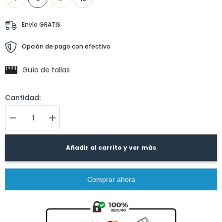
Envío GRATIS
Opción de pago con efectivo
Guía de tallas
Cantidad:
I18n
I18n
Error:
Error:
Missing
Missing
interpolation
interpolation
Añadir al carrito y ver más
value
value
&quot;producto&quot;
&quot;producto&quot;
for
for
&quot;Reducir
&quot;Aumentar
Comprar ahora
la
la
cantidad
cantidad
de
de
{{
{{
producto
producto
}}&quot;
}}&quot;