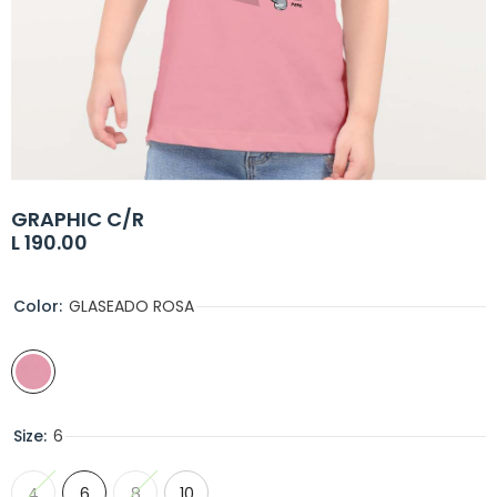
GRAPHIC C/R
L 190.00
Color:
GLASEADO ROSA
Size:
6
4
6
8
10