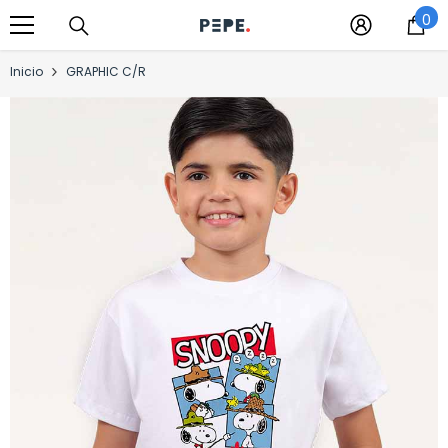
0
Saltar al contenido
0
it
Inicio
GRAPHIC C/R