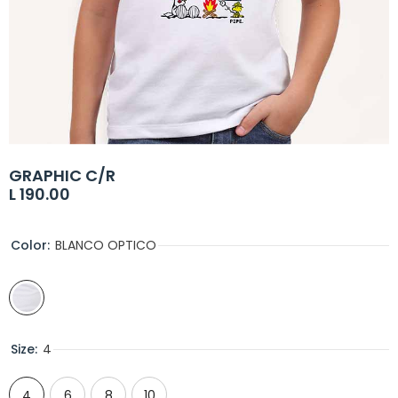
GRAPHIC C/R
L 190.00
Color:
BLANCO OPTICO
Size:
4
4
6
8
10