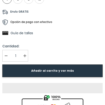
Envío GRATIS
Opción de pago con efectivo
Guía de tallas
Cantidad:
I18n
I18n
Error:
Error:
Missing
Missing
interpolation
interpolation
Añadir al carrito y ver más
value
value
&quot;producto&quot;
&quot;producto&quot;
for
for
&quot;Reducir
&quot;Aumentar
la
la
cantidad
cantidad
de
de
{{
{{
producto
producto
}}&quot;
}}&quot;