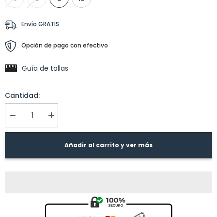
Envío GRATIS
Opción de pago con efectivo
Guía de tallas
Cantidad:
I18n
I18n
Error:
Error:
Missing
Missing
interpolation
interpolation
Añadir al carrito y ver más
value
value
&quot;producto&quot;
&quot;producto&quot;
for
for
&quot;Reducir
&quot;Aumentar
la
la
cantidad
cantidad
de
de
{{
{{
producto
producto
}}&quot;
}}&quot;