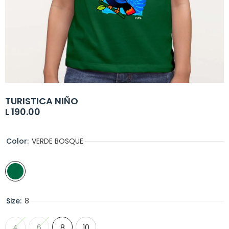
TURISTICA NIÑO
L 190.00
Color:
VERDE BOSQUE
Size:
8
4
6
8
10