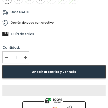
Envío GRATIS
Opción de pago con efectivo
Guía de tallas
Cantidad:
I18n
I18n
Error:
Error:
Missing
Missing
interpolation
interpolation
Añadir al carrito y ver más
value
value
&quot;producto&quot;
&quot;producto&quot;
for
for
&quot;Reducir
&quot;Aumentar
la
la
cantidad
cantidad
de
de
{{
{{
producto
producto
}}&quot;
}}&quot;