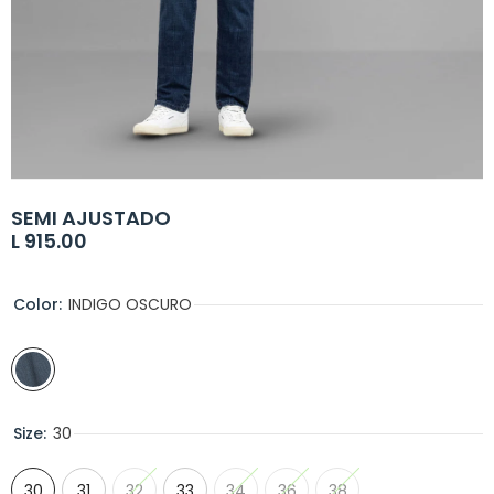
SEMI AJUSTADO
L 915.00
Color:
INDIGO OSCURO
Size:
30
30
31
32
33
34
36
38