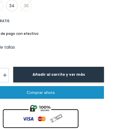
34
36
GRATIS
 de pago con efectivo
e tallas
Añadir al carrito y ver más
I18n
Error:
Missing
n
interpolation
Comprar ahora
value
ucto&quot;
&quot;producto&quot;
for
cir
&quot;Aumentar
la
cantidad
de
{{
producto