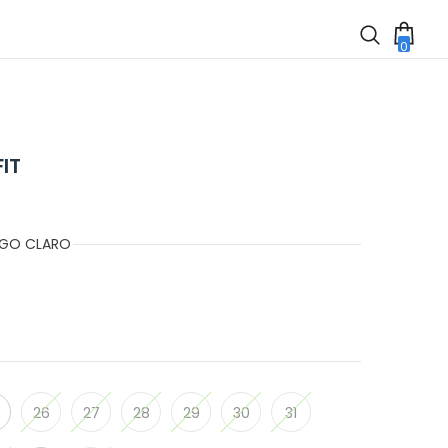
0
0
item
IT
IGO CLARO
26
27
28
29
30
31