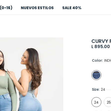
(0-16)
NUEVOS ESTILOS
SALE 40%
CURVY F
L 895.00
Color:
IND
Size:
24
24
25