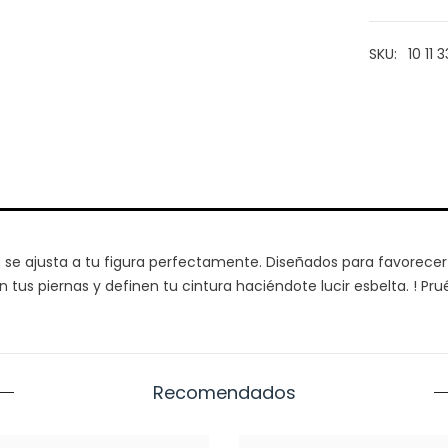
}}&quot;
SKU:
10 11
e
se ajusta a tu figura perfectamente. Diseñados para favorecer
en
tu
s piernas
y definen tu cintura haciéndote lucir esbelta
.
!
Pru
Recomendados