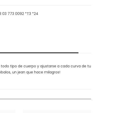
}}&quot;
 33 03 773 0092 *T3 *24
 todo tipo de cuerpo y ajustarse a cada curva de tu
ébalos
, un jean que hace milagros!