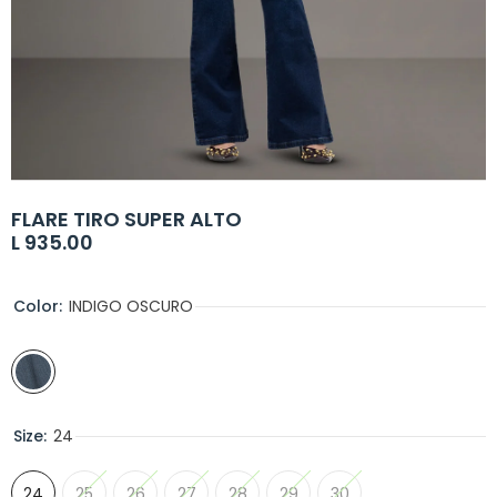
FLARE TIRO SUPER ALTO
L 935.00
Color:
INDIGO OSCURO
Size:
24
24
25
26
27
28
29
30