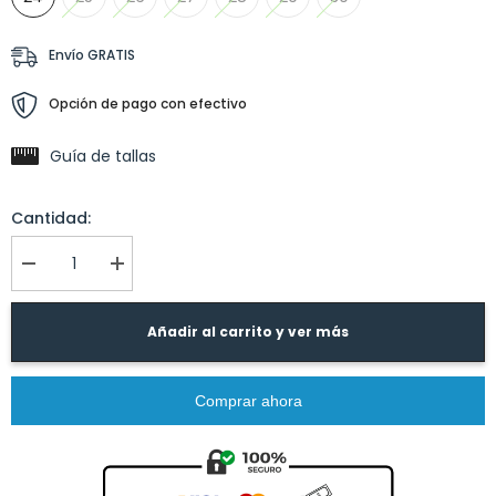
Envío GRATIS
Opción de pago con efectivo
Guía de tallas
Cantidad:
I18n
I18n
Error:
Error:
Missing
Missing
interpolation
interpolation
Añadir al carrito y ver más
value
value
&quot;producto&quot;
&quot;producto&quot;
for
for
&quot;Reducir
&quot;Aumentar
Comprar ahora
la
la
cantidad
cantidad
de
de
{{
{{
producto
producto
}}&quot;
}}&quot;