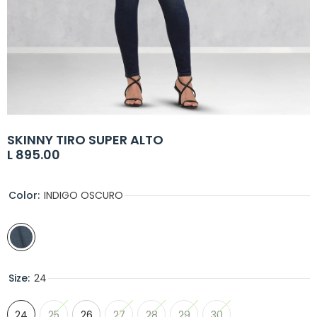
SKINNY TIRO SUPER ALTO
L 895.00
Color:
INDIGO OSCURO
Size:
24
24
25
26
27
28
29
30