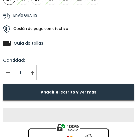
Envío GRATIS
Opción de pago con efectivo
Guía de tallas
Cantidad:
I18n
I18n
Error:
Error:
Missing
Missing
interpolation
interpolation
Añadir al carrito y ver más
value
value
&quot;producto&quot;
&quot;producto&quot;
for
for
&quot;Reducir
&quot;Aumentar
la
la
cantidad
cantidad
de
de
{{
{{
producto
producto
}}&quot;
}}&quot;