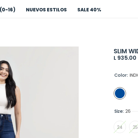
(0-16)
NUEVOS ESTILOS
SALE 40%
SLIM WI
L 935.00
Color:
IND
Size:
26
24
25