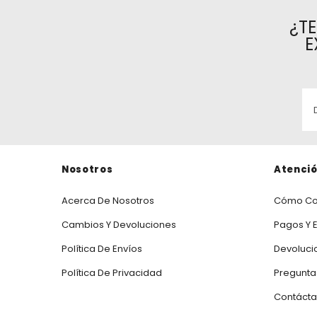
¿T
E
Nosotros
Atenció
Acerca De Nosotros
Cómo Co
Cambios Y Devoluciones
Pagos Y 
Política De Envíos
Devoluci
Política De Privacidad
Pregunta
Contáct