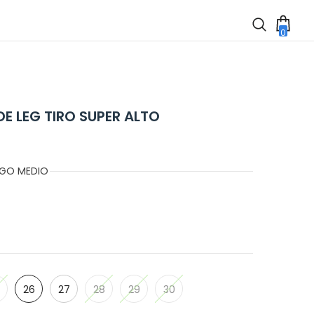
0
0
item
DE LEG TIRO SUPER ALTO
IGO MEDIO
26
27
28
29
30