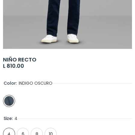
NIÑO RECTO
L 810.00
Color:
INDIGO OSCURO
Size:
4
4
6
8
10