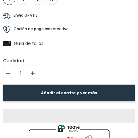
Envío GRATIS
Opción de pago con efectivo
Guía de tallas
Cantidad:
I18n
I18n
Error:
Error:
Missing
Missing
interpolation
interpolation
Añadir al carrito y ver más
value
value
&quot;producto&quot;
&quot;producto&quot;
for
for
&quot;Reducir
&quot;Aumentar
la
la
cantidad
cantidad
de
de
{{
{{
producto
producto
}}&quot;
}}&quot;