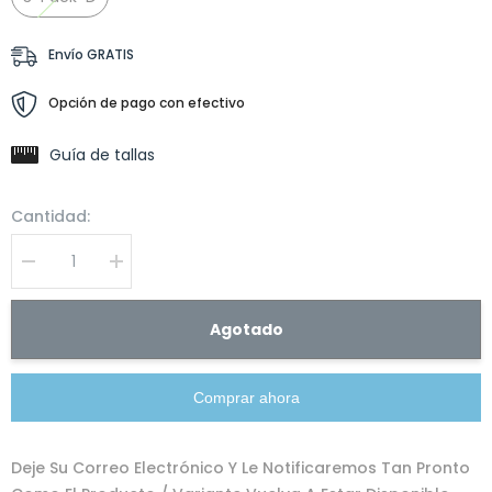
Envío GRATIS
Opción de pago con efectivo
Guía de tallas
Cantidad:
I18n
I18n
Error:
Error:
Missing
Missing
interpolation
interpolation
Agotado
value
value
&quot;producto&quot;
&quot;producto&quot;
for
for
&quot;Reducir
&quot;Aumentar
Comprar ahora
la
la
cantidad
cantidad
de
de
{{
{{
Deje Su Correo Electrónico Y Le Notificaremos Tan Pronto
producto
producto
}}&quot;
}}&quot;